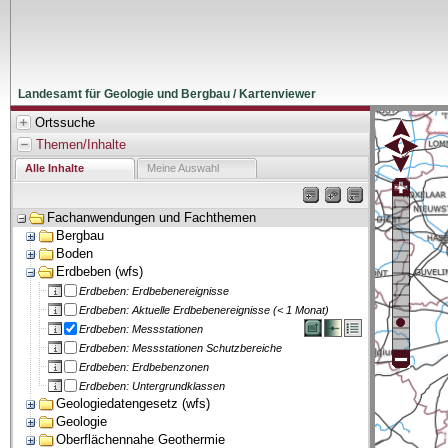
Landesamt für Geologie und Bergbau / Kartenviewer
Ortssuche
Themen/Inhalte
Alle Inhalte
Meine Auswahl
Fachanwendungen und Fachthemen
Bergbau
Boden
Erdbeben (wfs)
Erdbeben: Erdbebenereignisse
Erdbeben: Aktuelle Erdbebenereignisse (< 1 Monat)
Erdbeben: Messstationen
Erdbeben: Messstationen Schutzbereiche
Erdbeben: Erdbebenzonen
Erdbeben: Untergrundklassen
Geologiedatengesetz (wfs)
Geologie
Oberflächennahe Geothermie