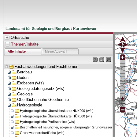
Landesamt für Geologie und Bergbau / Kartenviewer
Ortssuche
Themen/Inhalte
Alle Inhalte
Meine Auswahl
Fachanwendungen und Fachthemen
Bergbau
Boden
Erdbeben (wfs)
Geologiedatengesetz (wfs)
Geologie
Oberflächennahe Geothermie
Hydrogeologie
Hydrogeologische Übersichtskarte HÜK200 (wfs)
Hydrogeologische Übersichtskarte HÜK300 (wfs)
Hydrogeologische Profilschnitte (wfs)
Beschaffenheit natürlicher, ubiquitär überprägter Grundwässer (wfs)
Grundwasseroberfläche (wfs)