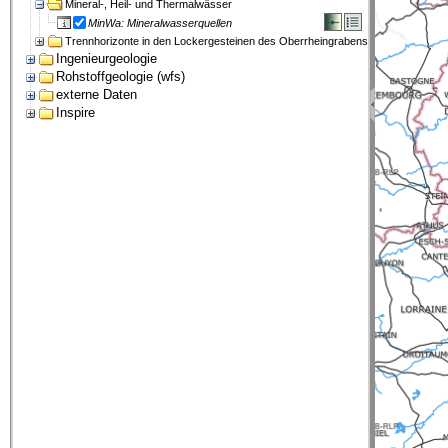
Mineral-, Heil- und Thermalwässer
MinWa: Mineralwasserquellen
Trennhorizonte in den Lockergesteinen des Oberrheingrabens
Ingenieurgeologie
Rohstoffgeologie (wfs)
externe Daten
Inspire